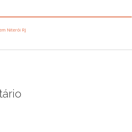
m Niterói RJ
ário