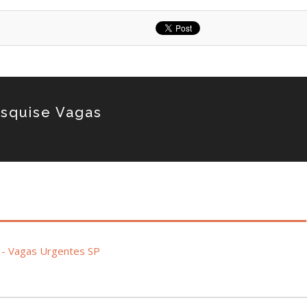
squise Vagas
o - Vagas Urgentes SP