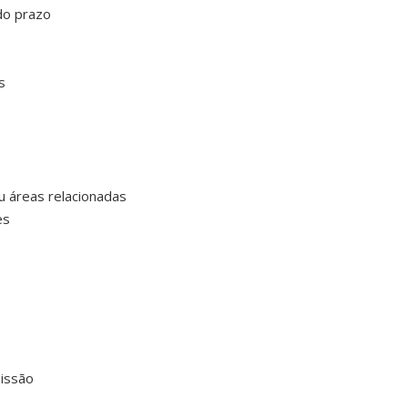
do prazo
s
u áreas relacionadas
es
missão