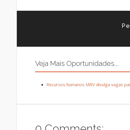
Pe
Veja Mais Oportunidades...
Recursos humanos MRV divulga vagas pa
0 Comments: