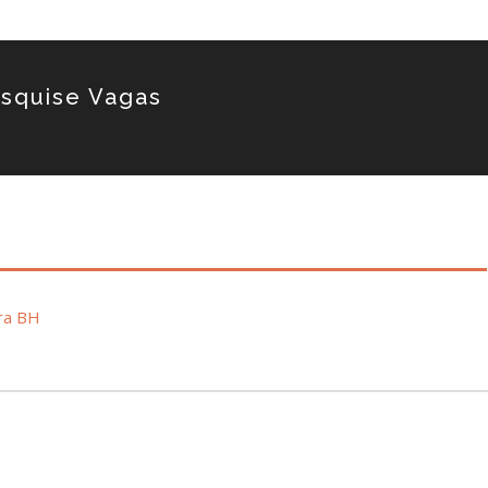
squise Vagas
ra BH