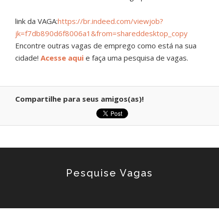
link da VAGA:
https://br.indeed.com/viewjob?
jk=f7db890d6f8006a1&from=shareddesktop_copy
Encontre outras vagas de emprego como está na sua
cidade!
Acesse aqui
e faça uma pesquisa de vagas.
Compartilhe para seus amigos(as)!
Pesquise Vagas