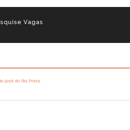
squise Vagas
o José do Rio Preto