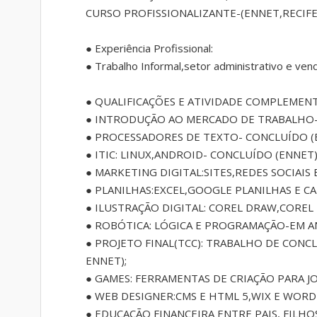
CURSO PROFISSIONALIZANTE-(ENNET,RECIFE
● Experiência Profissional:
● Trabalho Informal,setor administrativo e ven
● QUALIFICAÇÕES E ATIVIDADE COMPLEMENT
● INTRODUÇÃO AO MERCADO DE TRABALHO-
● PROCESSADORES DE TEXTO- CONCLUÍDO (
● ITIC: LINUX,ANDROID- CONCLUÍDO (ENNET)
● MARKETING DIGITAL:SITES,REDES SOCIAIS 
● PLANILHAS:EXCEL,GOOGLE PLANILHAS E CA
● ILUSTRAÇÃO DIGITAL: COREL DRAW,COREL
● ROBÓTICA: LÓGICA E PROGRAMAÇÃO-EM A
● PROJETO FINAL(TCC): TRABALHO DE CON
ENNET);
● GAMES: FERRAMENTAS DE CRIAÇÃO PARA 
● WEB DESIGNER:CMS E HTML 5,WIX E WORD
● EDUCAÇÃO FINANCEIRA ENTRE PAIS, FILH