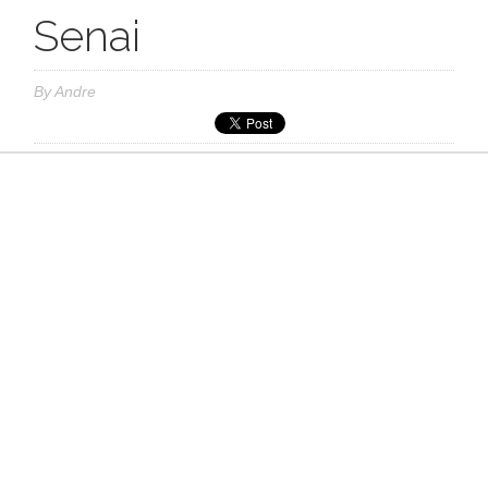
Senai
By
Andre